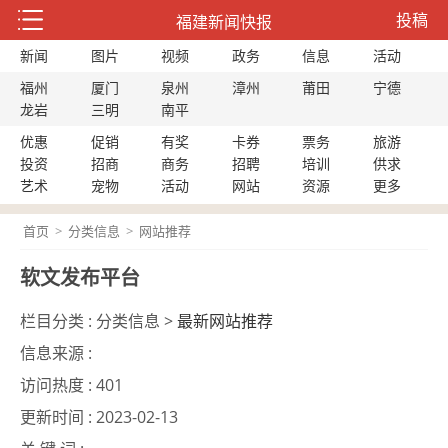
投稿
福建新闻快报
新闻
图片
视频
政务
信息
活动
福州
厦门
泉州
漳州
莆田
宁德
龙岩
三明
南平
优惠
促销
有奖
卡券
票务
旅游
投资
招商
商务
招聘
培训
供求
艺术
宠物
活动
网站
资源
更多
首页
>
分类信息
>
网站推荐
软文发布平台
栏目分类 :
分类信息 >
最新网站推荐
信息来源 :
访问热度 :
401
更新时间 :
2023-02-13