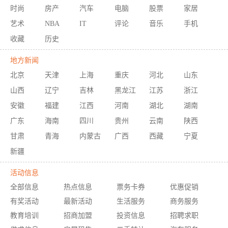
时尚
房产
汽车
电脑
股票
家居
艺术
NBA
IT
评论
音乐
手机
收藏
历史
地方新闻
北京
天津
上海
重庆
河北
山东
山西
辽宁
吉林
黑龙江
江苏
浙江
安徽
福建
江西
河南
湖北
湖南
广东
海南
四川
贵州
云南
陕西
甘肃
青海
内蒙古
广西
西藏
宁夏
新疆
活动信息
全部信息
热点信息
票务卡券
优惠促销
有奖活动
最新活动
生活服务
商务服务
教育培训
招商加盟
投资信息
招聘求职