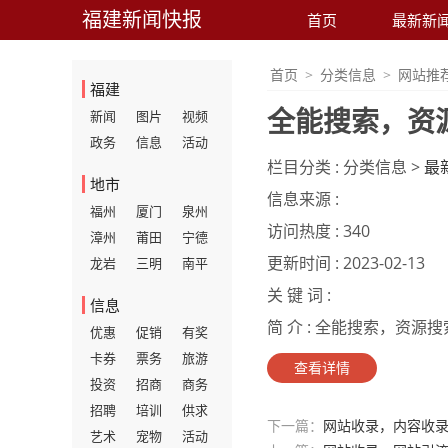
福建新闻快报
首页
最新新
首页
>
分类信息
>
网站推
福建
全能搜索，资
新闻
图片
视频
政务
信息
活动
栏目分类 :
分类信息 >
最
地市
信息来源 :
福州
厦门
泉州
访问热度 :
340
漳州
莆田
宁德
更新时间 :
2023-02-13
龙岩
三明
南平
关 键 词 :
信息
简 介 :
全能搜索，资源搜索
优惠
促销
有奖
卡券
票务
旅游
查看详情
投资
招商
商务
招聘
培训
供求
下一篇：
网站收录，内容收
艺术
宠物
活动