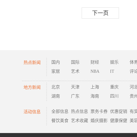
下一页
热点新闻
国内
国际
财经
娱乐
体
家居
艺术
NBA
IT
评
地方新闻
北京
天津
上海
重庆
河
湖南
广东
海南
四川
贵
活动信息
全部信息
热点信息
票务卡券
优惠促销
有
餐饮美食
艺术收藏
婚庆摄影
健康保健
美