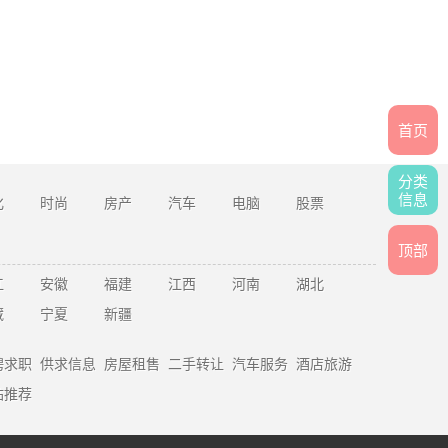
首页
分类
信息
化
时尚
房产
汽车
电脑
股票
顶部
江
安徽
福建
江西
河南
湖北
藏
宁夏
新疆
聘求职
供求信息
房屋租售
二手转让
汽车服务
酒店旅游
站推荐