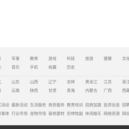
育
军事
教育
游戏
科技
旅游
健康
文
论
音乐
手机
收藏
历史
北
山东
山西
辽宁
吉林
黑龙江
江苏
浙
州
云南
陕西
甘肃
青海
内蒙古
广西
西
奖活动
最新活动
生活服务
商务服务
教育培训
招商加盟
投资信息
招
容美体
行业市场
宠物市场
装修建材
农林牧副
休闲娱乐
网络资源
网