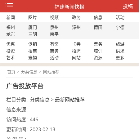
投稿
福建新闻快报
新闻
图片
视频
政务
信息
活动
福州
厦门
泉州
漳州
莆田
宁德
龙岩
三明
南平
优惠
促销
有奖
卡券
票务
旅游
投资
招商
商务
招聘
培训
供求
艺术
宠物
活动
网站
资源
更多
首页
>
分类信息
>
网站推荐
广告投放平台
栏目分类 :
分类信息 >
最新网站推荐
信息来源 :
访问热度 :
446
更新时间 :
2023-02-13