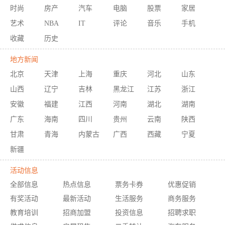
时尚
房产
汽车
电脑
股票
家居
艺术
NBA
IT
评论
音乐
手机
收藏
历史
地方新闻
北京
天津
上海
重庆
河北
山东
山西
辽宁
吉林
黑龙江
江苏
浙江
安徽
福建
江西
河南
湖北
湖南
广东
海南
四川
贵州
云南
陕西
甘肃
青海
内蒙古
广西
西藏
宁夏
新疆
活动信息
全部信息
热点信息
票务卡券
优惠促销
有奖活动
最新活动
生活服务
商务服务
教育培训
招商加盟
投资信息
招聘求职