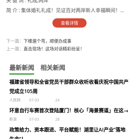
关 键 词 :
礼成,两岸
简 介 :
集体婚礼礼成！见证百对两岸新人幸福瞬间！...
查看详情
下一篇：
下楼遛个弯，顺便办成事
上一篇：
直击现场！这场对话精彩纷呈！
最新新闻
相关新闻
福建省领导和全省党员干部群众收听收看庆祝中国共产
党成立105周
人民网
07-03
24
环意自行车赛首次登陆厦门！核心「海景赛道」在这→
新浪
07-03
28
政策给力、资本跟进、平台赋能！湖里让AI产业“落地