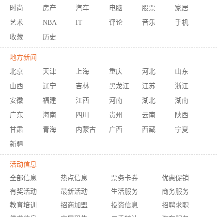
时尚
房产
汽车
电脑
股票
家居
艺术
NBA
IT
评论
音乐
手机
收藏
历史
地方新闻
北京
天津
上海
重庆
河北
山东
山西
辽宁
吉林
黑龙江
江苏
浙江
安徽
福建
江西
河南
湖北
湖南
广东
海南
四川
贵州
云南
陕西
甘肃
青海
内蒙古
广西
西藏
宁夏
新疆
活动信息
全部信息
热点信息
票务卡券
优惠促销
有奖活动
最新活动
生活服务
商务服务
教育培训
招商加盟
投资信息
招聘求职