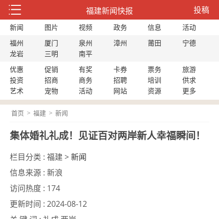
投稿
福建新闻快报
新闻
图片
视频
政务
信息
活动
福州
厦门
泉州
漳州
莆田
宁德
龙岩
三明
南平
优惠
促销
有奖
卡券
票务
旅游
投资
招商
商务
招聘
培训
供求
艺术
宠物
活动
网站
资源
更多
首页
>
福建
>
新闻
集体婚礼礼成！见证百对两岸新人幸福瞬间！
栏目分类 :
福建 >
新闻
信息来源 :
新浪
访问热度 :
174
更新时间 :
2024-08-12