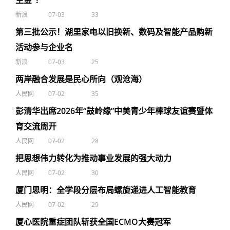
生金”！
新浪
07-03
33
第三批公示！湖里家电以旧换新、数码及智能产品购新
活动参与企业名
新浪
07-03
25
两岸融合发展是民心所向（观沧海）
人民网
07-02
35
彭清华出席2026年“鼓岭缘”中美青少年棒球友谊赛暨体
育交流周开
人民网
07-02
28
把思想伟力转化为推动事业发展的强大动力
人民网
07-02
30
厦门思明：全学段分层布局螺旋递进人工智能教育
人民网
07-02
29
厦心医院重症团队斩获全国ECMO大赛冠军