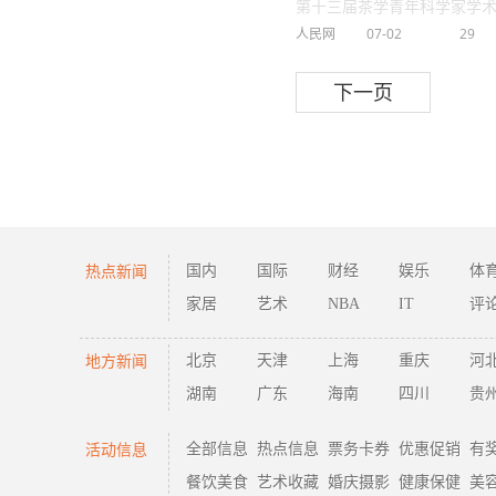
第十三届茶学青年科学家学术研讨
人民网
07-02
29
下一页
热点新闻
国内
国际
财经
娱乐
体
家居
艺术
NBA
IT
评
地方新闻
北京
天津
上海
重庆
河
湖南
广东
海南
四川
贵
活动信息
全部信息
热点信息
票务卡券
优惠促销
有
餐饮美食
艺术收藏
婚庆摄影
健康保健
美