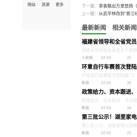
网站
资源
更多
下一篇：
茶香飘出万里悠扬
上一篇：
从武平林改到“晋江
最新新闻
相关新闻
福建省领导和全省党员
福建省领导和全省党员干部群众收
人民网
07-03
25
环意自行车赛首次登陆
环意自行车赛首次登陆厦门！核心
新浪
07-03
30
政策给力、资本跟进、
政策给力、资本跟进、平台赋能！
新浪
07-03
34
第三批公示！湖里家电
第三批公示！湖里家电以旧换新
新浪
07-03
25