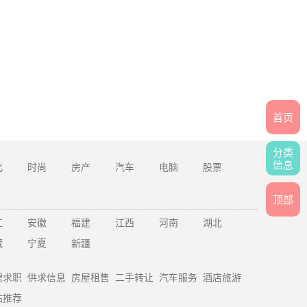
首页
分类
信息
化
时尚
房产
汽车
电脑
股票
顶部
江
安徽
福建
江西
河南
湖北
藏
宁夏
新疆
聘求职
供求信息
房屋租售
二手转让
汽车服务
酒店旅游
站推荐