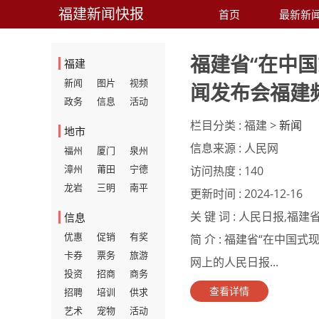
福建新闻快报
首页
最新新
福建省“在中
福建
新闻
图片
视频
闻发布会福建
政务
信息
活动
栏目分类 :
福建 >
新闻
地市
信息来源 :
人民网
福州
厦门
泉州
漳州
莆田
宁德
访问热度 :
140
龙岩
三明
南平
更新时间 :
2024-12-16
关 键 词 :
人民日报,福建
信息
优惠
促销
有奖
简 介 :
福建省“在中国式
卡券
票务
旅游
网上的人民日报...
投资
招商
商务
查看详情
招聘
培训
供求
艺术
宠物
活动