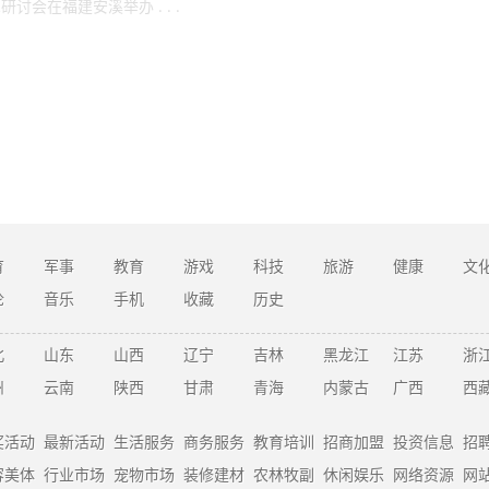
会在福建安溪举办 . . .
育
军事
教育
游戏
科技
旅游
健康
文
论
音乐
手机
收藏
历史
北
山东
山西
辽宁
吉林
黑龙江
江苏
浙
州
云南
陕西
甘肃
青海
内蒙古
广西
西
奖活动
最新活动
生活服务
商务服务
教育培训
招商加盟
投资信息
招
容美体
行业市场
宠物市场
装修建材
农林牧副
休闲娱乐
网络资源
网