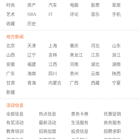
时尚
房产
汽车
电脑
股票
家居
艺术
NBA
IT
评论
音乐
手机
收藏
历史
地方新闻
北京
天津
上海
重庆
河北
山东
山西
辽宁
吉林
黑龙江
江苏
浙江
安徽
福建
江西
河南
湖北
湖南
广东
海南
四川
贵州
云南
陕西
甘肃
青海
内蒙古
广西
西藏
宁夏
新疆
活动信息
全部信息
热点信息
票务卡券
优惠促销
有奖活动
最新活动
生活服务
商务服务
教育培训
招商加盟
投资信息
招聘求职