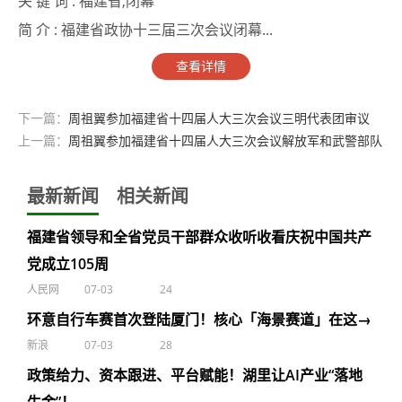
关 键 词 :
福建省,闭幕
简 介 :
福建省政协十三届三次会议闭幕...
查看详情
下一篇：
周祖翼参加福建省十四届人大三次会议三明代表团审议
上一篇：
周祖翼参加福建省十四届人大三次会议解放军和武警部队
代表团审议
最新新闻
相关新闻
福建省领导和全省党员干部群众收听收看庆祝中国共产
党成立105周
人民网
07-03
24
环意自行车赛首次登陆厦门！核心「海景赛道」在这→
新浪
07-03
28
政策给力、资本跟进、平台赋能！湖里让AI产业“落地