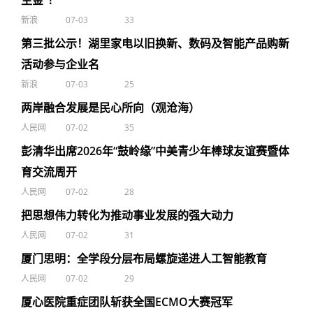
生金”！
新浪
07-03
33
第三批公示！湖里家电以旧换新、数码及智能产品购新
活动参与企业名
新浪
07-03
25
两岸融合发展是民心所向（观沧海）
人民网
07-02
35
彭清华出席2026年“鼓岭缘”中美青少年棒球友谊赛暨体
育交流周开
人民网
07-02
28
把思想伟力转化为推动事业发展的强大动力
人民网
07-02
31
厦门思明：全学段分层布局螺旋递进人工智能教育
人民网
07-02
29
厦心医院重症团队斩获全国ECMO大赛冠军