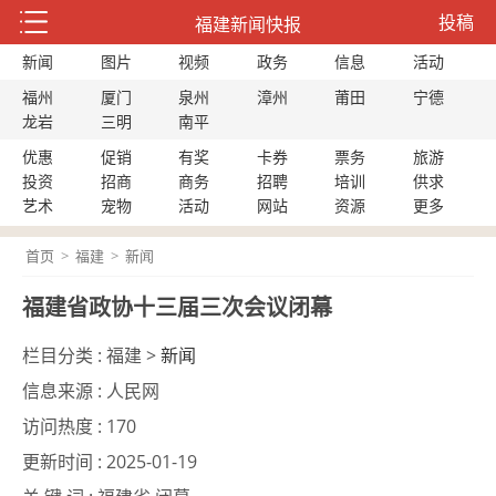
投稿
福建新闻快报
新闻
图片
视频
政务
信息
活动
福州
厦门
泉州
漳州
莆田
宁德
龙岩
三明
南平
优惠
促销
有奖
卡券
票务
旅游
投资
招商
商务
招聘
培训
供求
艺术
宠物
活动
网站
资源
更多
首页
>
福建
>
新闻
福建省政协十三届三次会议闭幕
栏目分类 :
福建 >
新闻
信息来源 :
人民网
访问热度 :
170
更新时间 :
2025-01-19