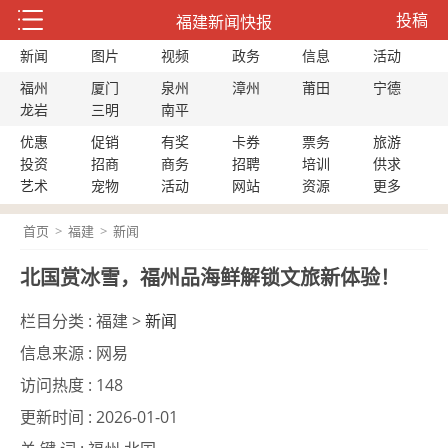
投稿
福建新闻快报
新闻
图片
视频
政务
信息
活动
福州
厦门
泉州
漳州
莆田
宁德
龙岩
三明
南平
优惠
促销
有奖
卡券
票务
旅游
投资
招商
商务
招聘
培训
供求
艺术
宠物
活动
网站
资源
更多
首页
>
福建
>
新闻
北国赏冰雪，福州品海鲜解锁文旅新体验！
栏目分类 :
福建 >
新闻
信息来源 :
网易
访问热度 :
148
更新时间 :
2026-01-01