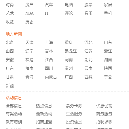
时尚
房产
汽车
电脑
股票
家居
艺术
NBA
IT
评论
音乐
手机
收藏
历史
地方新闻
北京
天津
上海
重庆
河北
山东
山西
辽宁
吉林
黑龙江
江苏
浙江
安徽
福建
江西
河南
湖北
湖南
广东
海南
四川
贵州
云南
陕西
甘肃
青海
内蒙古
广西
西藏
宁夏
新疆
活动信息
全部信息
热点信息
票务卡券
优惠促销
有奖活动
最新活动
生活服务
商务服务
教育培训
招商加盟
投资信息
招聘求职