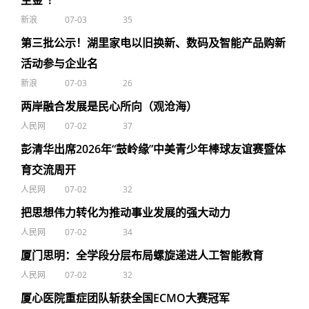
生金”！
新浪
07-03
35
第三批公示！湖里家电以旧换新、数码及智能产品购新
活动参与企业名
新浪
07-03
26
两岸融合发展是民心所向（观沧海）
人民网
07-02
37
彭清华出席2026年“鼓岭缘”中美青少年棒球友谊赛暨体
育交流周开
人民网
07-02
32
把思想伟力转化为推动事业发展的强大动力
人民网
07-02
34
厦门思明：全学段分层布局螺旋递进人工智能教育
人民网
07-02
32
厦心医院重症团队斩获全国ECMO大赛冠军