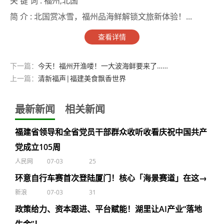
关 键 词 :
福州,北国
简 介 :
北国赏冰雪，福州品海鲜解锁文旅新体验！...
查看详情
下一篇：
今天！福州开渔喽！一大波海鲜要来了……
上一篇：
清新福声|福建美食飘香世界
最新新闻
相关新闻
福建省领导和全省党员干部群众收听收看庆祝中国共产
党成立105周
人民网
07-03
25
环意自行车赛首次登陆厦门！核心「海景赛道」在这→
新浪
07-03
31
政策给力、资本跟进、平台赋能！湖里让AI产业“落地